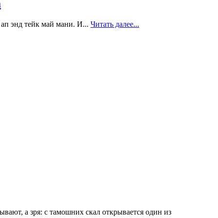
а
ап энд тейк май мани. И...
Читать далее...
вают, а зря: с тамошних скал открывается один из