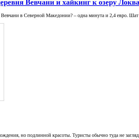
деревня Вевчани и хайкинг к озеру Локв
а Вевчани в Северной Македонии? – одна минута и 2,4 евро. Шат 
ждения, но подлинной красоты. Туристы обычно туда не загляды