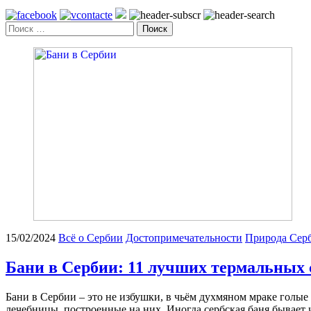
Поиск
15/02/2024
Всё о Сербии
Достопримечательности
Природа Сер
Бани в Сербии: 11 лучших термальных 
Бани в Сербии – это не избушки, в чьём духмяном мраке голые
лечебницы, построенные на них. Иногда сербская баня бывает 