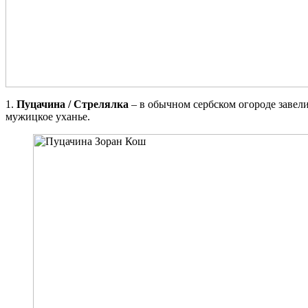
1.
Пуцачина / Стрелялка
– в обычном сербском огороде завел
мужицкое уханье.