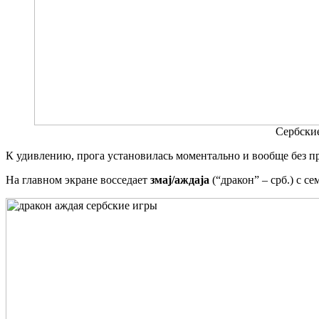
Сербски
К удивлению, прога установилась моментально и вообще без про
На главном экране восседает
змаj/аждаjа
(“дракон” – срб.) с с