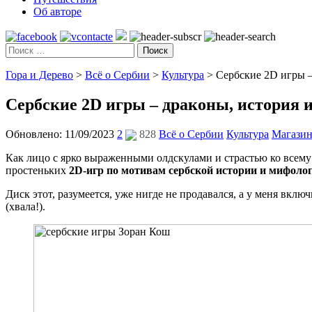
Об авторе
Поиск
Гора и Дерево
>
Всё о Сербии
>
Культура
>
Сербские 2D игры 
Сербские 2D игры – драконы, история 
Обновлено: 11/09/2023
2
828
Всё о Сербии
Культура
Магазин
Как лицо с ярко выраженными олдскулами и страстью ко всему
простеньких
2D-игр по мотивам сербской истории и мифоло
Диск этот, разумеется, уже нигде не продавался, а у меня вк
(хвала!).