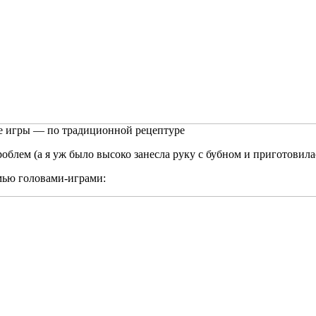
е игры — по традиционной рецептуре
блем (а я уж было высоко занесла руку с бубном и приготовилас
емью головами-играми: