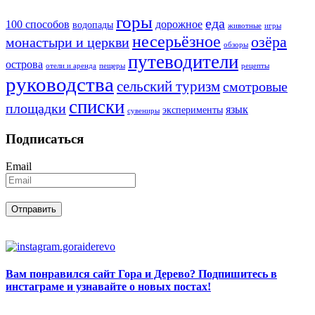
горы
еда
100 способов
дорожное
водопады
животные
игры
несерьёзное
озёра
монастыри и церкви
обзоры
путеводители
острова
отели и аренда
пещеры
рецепты
руководства
сельский туризм
смотровые
списки
площадки
язык
эксперименты
сувениры
Подписаться
Email
Вам понравился сайт Гора и Дерево? Подпишитесь в
инстаграме и узнавайте о новых постах!