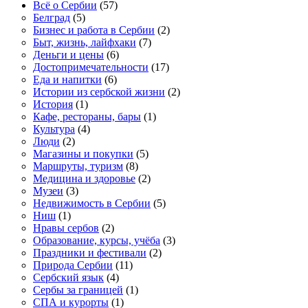
Всё о Сербии
(57)
Белград
(5)
Бизнес и работа в Сербии
(2)
Быт, жизнь, лайфхаки
(7)
Деньги и цены
(6)
Достопримечательности
(17)
Еда и напитки
(6)
Истории из сербской жизни
(2)
История
(1)
Кафе, рестораны, бары
(1)
Культура
(4)
Люди
(2)
Магазины и покупки
(5)
Маршруты, туризм
(8)
Медицина и здоровье
(2)
Музеи
(3)
Недвижимость в Сербии
(5)
Ниш
(1)
Нравы сербов
(2)
Образование, курсы, учёба
(3)
Праздники и фестивали
(2)
Природа Сербии
(11)
Сербский язык
(4)
Сербы за границей
(1)
СПА и курорты
(1)