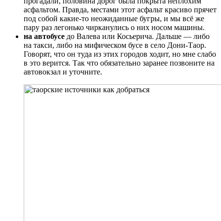
прогадали, половина дорог была покрыта неплохим
асфальтом. Правда, местами этот асфальт красиво прячет
под собой какие-то неожиданные бугры, и мы всё же
пару раз легонько чирканулись о них носом машины.
на автобусе
до Валева или Косьерича. Дальше — либо
на такси, либо на мифическом бусе в село Дони-Таор.
Говорят, что он туда из этих городов ходит, но мне слабо
в это верится. Так что обязательно заранее позвоните на
автовокзал и уточните.