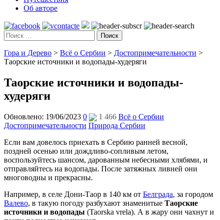
Об авторе
Поиск
Гора и Дерево
>
Всё о Сербии
>
Достопримечательности
>
Таорские источники и водопады-худеряги
Таорские источники и водопады-
худеряги
Обновлено: 19/06/2023
0
1 466
Всё о Сербии
Достопримечательности
Природа Сербии
Если вам довелось приехать в Сербию ранней весной,
поздней осенью или дождливо-сопливым летом,
воспользуйтесь шансом, дарованным небесными хлябями, и
отправляйтесь на водопады. После затяжных ливней они
многоводны и прекрасны.
Например, в селе Дони-Таор в 140 км от
Белграда
, за городом
Валево
, в такую погоду разбухают знаменитые
Таорские
источники и водопады
(Taorska vrela). А в жару они чахнут и