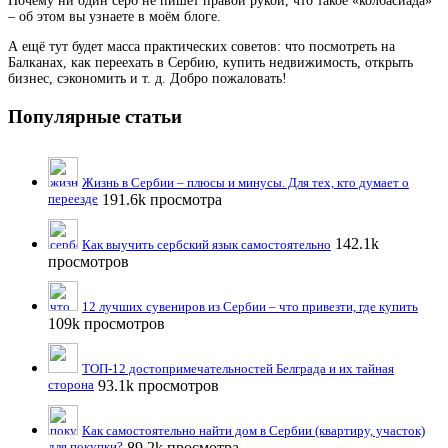
Почему ни один серб не пишет правой рукой, что такое «колбасиада»
– об этом вы узнаете в моём блоге.
А ещё тут будет масса практических советов: что посмотреть на
Балканах, как переехать в Сербию, купить недвижимость, открыть
бизнес, сэкономить и т. д. Добро пожаловать!
Популярные статьи
Жизнь в Сербии – плюсы и минусы. Для тех, кто думает о
переезде
191.6k просмотра
142.1k
Как выучить сербский язык самостоятельно
просмотров
12 лучших сувениров из Сербии – что привезти, где купить
109k просмотров
ТОП-12 достопримечательностей Белграда и их тайная
сторона
93.1k просмотров
Как самостоятельно найти дом в Сербии (квартиру, участок)
для покупки?
89.2k просмотра