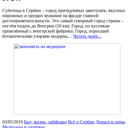
Суботица в Сербии – город причудливых завитушек, вкусных
пирожных и орущих мужиков на фасаде главной
достопримечательности. Это самый северный город страны –
ногтём подать до Венгрии (10 км). Город, по кусочкам
привезённый с венгерской фабрики. Город, поросший
ботаническими узорами модерна,...
Читать далее...
03/05/2019
Быт, жизнь, лайфхаки
Всё о Сербии
Деньги и цены
Медицина и здоровье