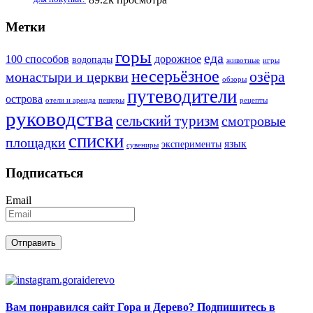
Метки
горы
еда
100 способов
дорожное
водопады
животные
игры
несерьёзное
озёра
монастыри и церкви
обзоры
путеводители
острова
отели и аренда
пещеры
рецепты
руководства
сельский туризм
смотровые
списки
площадки
язык
эксперименты
сувениры
Подписаться
Email
Вам понравился сайт Гора и Дерево? Подпишитесь в