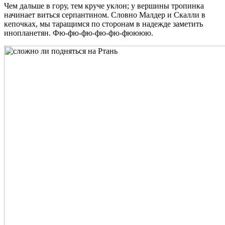
Чем дальше в гору, тем круче уклон; у вершины тропинка
начинает виться серпантином. Словно Малдер и Скалли в
кепочках, мы таращимся по сторонам в надежде заметить
инопланетян. Фю-фю-фю-фю-фю-фюююю.