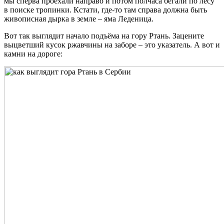
мы сперва проехали направо и потом полчаса бегали по лесу
в поиске тропинки. Кстати, где-то там справа должна быть
живописная дырка в земле – яма Леденица.
Вот так выглядит начало подъёма на гору Ртань. Зацените
выцветший кусок ржавчины на заборе – это указатель. А вот и
камни на дороге: