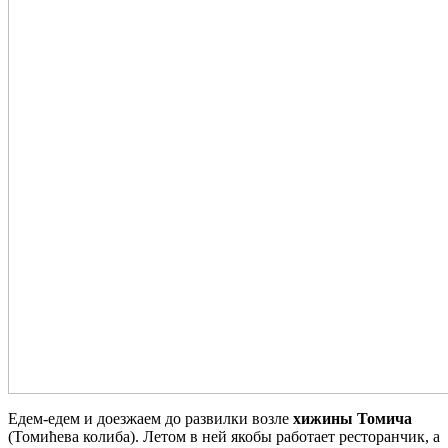
Едем-едем и доезжаем до развилки возле
хижины Томича
(Томићева колиба). Летом в ней якобы работает ресторанчик, а