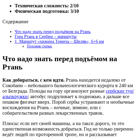
Техническая сложность: 2/10
Физическая подготовка: 3/10
Содержание
Что надо знать перед подъёмом на Ртань
Гора Ртань в Сербии – маршруты
1. Маршрут «хижина Томича – Шиляк», 6+6 км
Похожие статьи:
Что надо знать перед подъёмом на
Ртань
Как добираться, с кем идти.
Ртань находится недалеко от
Сокобани – небольшого бальнеологического курорта в 240 км
от Белграда. Походы на гору организуют разные
сербские тур/
альпкружки
; автобус подруливает к подножью, а дальше все
пешком фигачат вверх. Порой сербы устраивают и необычные
восхождения на Ртань – ночные, зимние, или с
собирательством разных лекарственных травок.
Плюсы: если нет своей машины, а на такси дорого, то это
единственная возможность добраться. Гид не только уверенно
ведёт людей по проторенной тропе, но и рассказывает