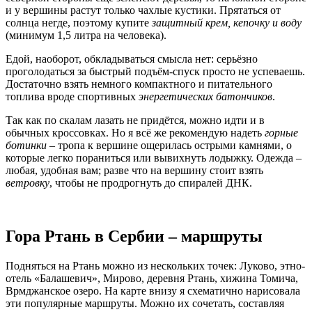
и у вершины растут только чахлые кустики. Прятаться от
солнца негде, поэтому купите
защитный крем, кепочку и воду
(минимум 1,5 литра на человека).
Едой, наоборот, обкладываться смысла нет: серьёзно
проголодаться за быстрый подъём-спуск просто не успеваешь.
Достаточно взять немного компактного и питательного
топлива вроде спортивных
энергетических батончиков
.
Так как по скалам лазать не придётся, можно идти и в
обычных кроссовках. Но я всё же рекомендую надеть
горные
ботинки
– тропа к вершине ощерилась острыми камнями, о
которые легко пораниться или вывихнуть лодыжку. Одежда –
любая, удобная вам; разве что на вершину стоит взять
ветровку
, чтобы не продрогнуть до спиралей ДНК.
Гора Ртань в Сербии – маршруты
Подняться на Ртань можно из нескольких точек: Луково, этно-
отель «Балашевич», Мирово, деревня Ртань, хижина Томича,
Врмджанское озеро. На карте внизу я схематично нарисовала
эти популярные маршруты. Можно их сочетать, составляя