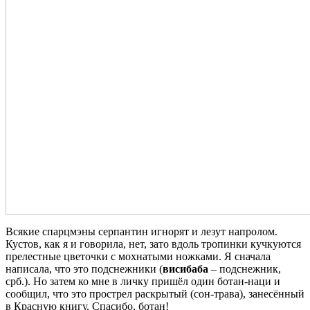
Всякие спарцмэны серпантин игнорят и лезут напролом.
Кустов, как я и говорила, нет, зато вдоль тропинки кучкуются
прелестные цветочки с мохнатыми ножками. Я сначала
написала, что это подснежники (
висибаба
– подснежник,
срб.). Но затем ко мне в личку пришёл один ботан-наци и
сообщил, что это прострел раскрытый (сон-трава), занесённый
в Красную книгу. Спасибо, ботан!