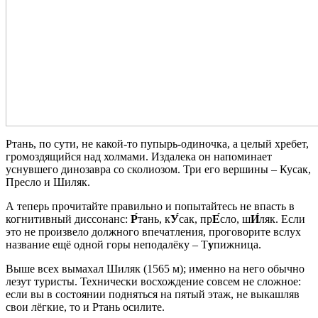
Ртань, по сути, не какой-то пупырь-одиночка, а целый хребет,
громоздящийся над холмами. Издалека он напоминает
уснувшего динозавра со сколиозом. Три его вершины – Кусак,
Пресло и Шиляк.
А теперь прочитайте правильно и попытайтесь не впасть в
когнитивный диссонанс:
Р́
тань, к
У́
сак, пр
Е́
сло, ш
И́
ляк. Если
это не произвело должного впечатления, проговорите вслух
название ещё одной горы неподалёку – Т
у
пижница.
Выше всех вымахал Шиляк (1565 м); именно на него обычно
лезут туристы. Технически восхождение совсем не сложное:
если вы в состоянии подняться на пятый этаж, не выкашляв
свои лёгкие, то и Ртань осилите.