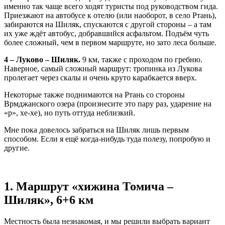
именно так чаще всего ходят туристы под руководством гида.
Приезжают на автобусе к отелю (или наоборот, в село Ртань),
забираются на Шиляк, спускаются с другой стороны – а там
их уже ждёт автобус, добравшийся асфальтом. Подъём чуть
более сложный, чем в первом маршруте, но зато леса больше.
4 – Луково – Шиляк.
9 км, также с проходом по гребню.
Наверное, самый сложный маршрут: тропинка из Лукова
пролегает через скалы и очень круто карабкается вверх.
Некоторые также поднимаются на Ртань со стороны
Врмджанского озера (произнесите это пару раз, ударение на
«р», хе-хе), но путь оттуда неблизкий.
Мне пока довелось забраться на Шиляк лишь первым
способом. Если я ещё когда-нибудь туда полезу, попробую и
другие.
1. Маршрут «хижина Томича –
Шиляк», 6+6 км
Местность была незнакомая, и мы решили выбрать вариант