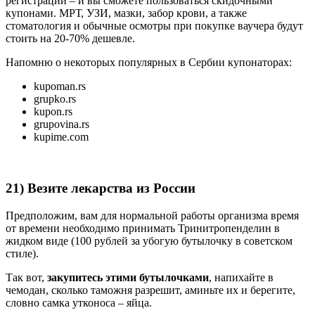
регистрации – и вы сможете пользоваться скидочными
купонами. МРТ, УЗИ, мазки, забор крови, а также
стоматология и обычные осмотры при покупке ваучера будут
стоить на 20-70% дешевле.
Напомню о некоторых популярных в Сербии купонаторах:
kupoman.rs
grupko.rs
kupon.rs
grupovina.rs
kupime.com
21) Везите лекарства из России
Предположим, вам для нормальной работы организма время
от времени необходимо принимать Тринитропенделин в
жидком виде (100 рублей за убогую бутылочку в советском
стиле).
Так вот,
закупитесь этими бутылочками
, напихайте в
чемодан, сколько таможня разрешит, аминьте их и берегите,
словно самка утконоса – яйца.