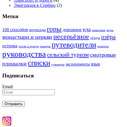
Транспорт и дороги
(4)
Эмиграция в Сербию
(2)
Метки
горы
еда
100 способов
дорожное
водопады
животные
игры
несерьёзное
озёра
монастыри и церкви
обзоры
путеводители
острова
отели и аренда
пещеры
рецепты
руководства
сельский туризм
смотровые
списки
площадки
язык
эксперименты
сувениры
Подписаться
Email