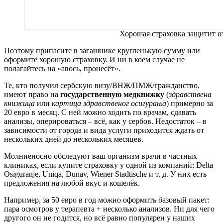
Хорошая страховка защитит о
Поэтому припасите в загашнике кругленькую сумму или
оформите хорошую страховку. И ни в коем случае не
полагайтесь на «авось, пронесёт».
Те, кто получил сербскую визу/ВНЖ/ПМЖ/гражданство,
имеют право на
государственную медкнижку
(
здравствена
книжица
или
картица здравственог осигурања
) примерно за
20 евро в месяц. С ней можно ходить по врачам, сдавать
анализы, оперироваться – всё, как у сербов. Недостаток – в
зависимости от города и вида услуги приходится ждать от
нескольких дней до нескольких месяцев.
Молниеносно обследуют ваш организм врачи в частных
клиниках, если купите страховку у одной из компаний: Delta
Osiguranje, Uniqa, Dunav, Wiener Stadtische и т. д. У них есть
предложения на любой вкус и кошелёк.
Например, за 50 евро в год можно оформить базовый пакет:
пара осмотров у терапевта + несколько анализов. Ни для чего
другого он не годится, но всё равно популярен у наших