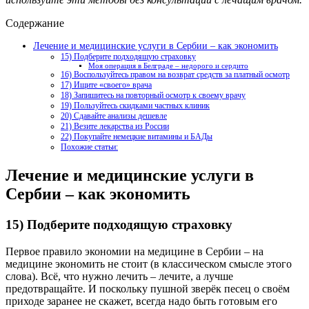
Содержание
Лечение и медицинские услуги в Сербии – как экономить
15) Подберите подходящую страховку
Моя операция в Белграде – недорого и сердито
16) Воспользуйтесь правом на возврат средств за платный осмотр
17) Ищите «своего» врача
18) Запишитесь на повторный осмотр к своему врачу
19) Пользуйтесь скидками частных клиник
20) Сдавайте анализы дешевле
21) Везите лекарства из России
22) Покупайте немецкие витамины и БАДы
Похожие статьи:
Лечение и медицинские услуги в
Сербии – как экономить
15) Подберите подходящую страховку
Первое правило экономии на медицине в Сербии – на
медицине экономить не стоит (в классическом смысле этого
слова). Всё, что нужно лечить – лечите, а лучше
предотвращайте. И поскольку пушной зверёк песец о своём
приходе заранее не скажет, всегда надо быть готовым его