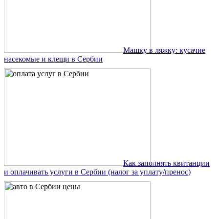
Машку в ляжку: кусачие
насекомые и клещи в Сербии
Как заполнять квитанции
и оплачивать услуги в Сербии (налог за уплату/пренос)