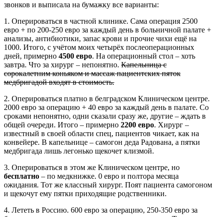
звонков и выписала на бумажку все варианты:
1. Оперироваться в частной клинике. Сама операция 2500
евро + по 200-250 евро за каждый день в больничной палате +
анализы, антибиотики, запас крови и прочие чихи ещё на
1000. Итого, с учётом моих четырёх послеоперационных
дней, примерно
4500 евро
. На операционный стол – хоть
завтра. Что за хирург – непонятно.
Капельница с
сорокалетним коньяком и массаж пациентских пяток
медбригадой входят в стоимость.
2. Оперироваться платно в белградском Клиническом центре.
2000 евро за операцию + 40 евро за каждый день в палате. Со
сроками непонятно, одни сказали сразу же, другие – ждать в
общей очереди. Итого – примерно
2200 евро
. Хирург –
известный в своей области спец, пациентов чикает, как на
конвейере. В капельнице – самогон деда Радована, а пятки
медбригада лишь легонько щекочет клизмой.
3. Оперироваться в этом же Клиническом центре, но
бесплатно
– по медкнижке. 0 евро и полтора месяца
ожидания. Тот же классный хирург. Поят пациента самогоном
и щекочут ему пятки приходящие родственники.
4. Лететь в Россию. 600 евро за операцию, 250-350 евро за