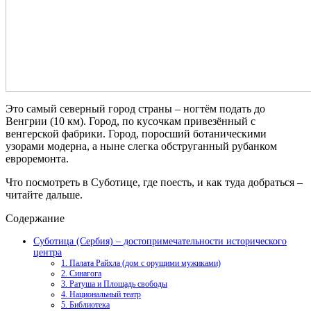
Это самый северный город страны – ногтём подать до
Венгрии (10 км). Город, по кусочкам привезённый с
венгерской фабрики. Город, поросший ботаническими
узорами модерна, а ныне слегка обструганный рубанком
евроремонта.
Что посмотреть в Суботице, где поесть, и как туда добраться –
читайте дальше.
Содержание
Суботица (Сербия) – достопримечательности исторического
центра
1. Палата Райхла (дом с орущими мужиками)
2. Синагога
3. Ратуша и Площадь свободы
4. Национальный театр
5. Библиотека