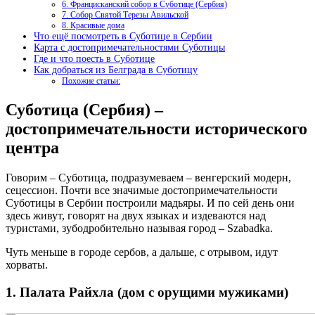
6. Францисканский собор в Суботице (Сербия)
7. Собор Святой Терезы Авильской
8. Красивые дома
Что ещё посмотреть в Суботице в Сербии
Карта с достопримечательностями Суботицы
Где и что поесть в Суботице
Как добраться из Белграда в Суботицу
Похожие статьи:
Суботица (Сербия) –
достопримечательности исторического
центра
Говорим – Суботица, подразумеваем – венгерский модерн,
сецессион. Почти все значимые достопримечательности
Суботицы в Сербии построили мадьяры. И по сей день они
здесь живут, говорят на двух языках и издеваются над
туристами, зубодробительно называя город – Szabadka.
Чуть меньше в городе сербов, а дальше, с отрывом, идут
хорваты.
1. Палата Райхла (дом с орущими мужиками)