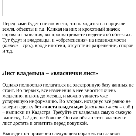
Перед вами будет список всего, что находится на парцелле –
земля, объекты и т.д. Кликая на них и крохотный значок
справа от названия, вы просматриваете сведения об объектах.
Тут будут и владельцы, и «обременения» на недвижимости
(
терет
– срб.), вроде ипотеки, отсутствия разрешений, споров
и т.д.
Лист владельца – «власнички лист»
Однако полностью полагаться на электронную базу данных не
стоит. Во-первых, все изменения в неё вносятся очень
медленно, вплоть до месяца, и можно увидеть уже
устаревшую информацию. Во-вторых, нотариус всё равно не
заверит сделку без
«листа владельца»
(
власнички лист
– срб.)
– выписки из Кадастра. Требуйте от владельца самую свежую
выписку, 1-2 дня, не больше. Он сам обязан этот власнички
лист достать и оплатить перед покупкой.
Выглядит он примерно следующим образом: на главной