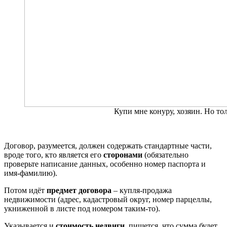
Купи мне конуру, хозяин. Но т
Договор, разумеется, должен содержать стандартные части,
вроде того, кто является его
сторонами
(обязательно
проверьте написание данных, особенно номер паспорта и
имя-фамилию).
Потом идёт
предмет договора
– купля-продажа
недвижимости (адрес, кадастровый округ, номер парцеллы,
укниженной в листе под номером таким-то).
Указывается и
стоимость недвиги
, пишется, что сумма будет