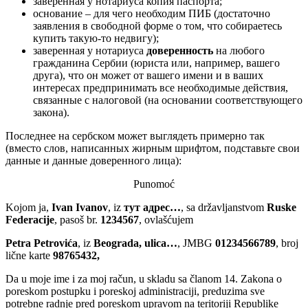
заверенная у нотариуса копия паспорта;
основание – для чего необходим ПИБ (достаточно
заявления в свободной форме о том, что собираетесь
купить такую-то недвигу);
заверенная у нотариуса
доверенность
на любого
гражданина Сербии (юриста или, например, вашего
друга), что он может от вашего имени и в ваших
интересах предпринимать все необходимые действия,
связанные с налоговой (на основании соответствующего
закона).
Последнее на сербском может выглядеть примерно так
(вместо слов, написанных жирным шрифтом, подставьте свои
данные и данные доверенного лица):
Punomoć
Kojom ja,
Ivan Ivanov
, iz
тут адрес…
, sa državljanstvom
Ruske
Federacije
, pasoš br.
1234567
, ovlašćujem
Petra Petrovića
, iz
Beograda, ulica…
, JMBG
01234566789
, broj
lične karte
98765432
,
Da u moje ime i za moj račun, u skladu sa članom 14. Zakona o
poreskom postupku i poreskoj administraciji, preduzima sve
potrebne radnje pred poreskom upravom na teritoriji Republike