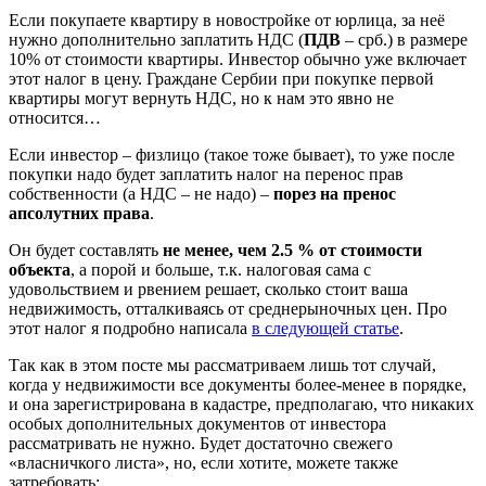
Если покупаете квартиру в новостройке от юрлица, за неё
нужно дополнительно заплатить НДС (
ПДВ
– срб.) в размере
10% от стоимости квартиры. Инвестор обычно уже включает
этот налог в цену. Граждане Сербии при покупке первой
квартиры могут вернуть НДС, но к нам это явно не
относится…
Если инвестор – физлицо (такое тоже бывает), то уже после
покупки надо будет заплатить налог на перенос прав
собственности (а НДС – не надо) –
порез на пренос
апсолутних права
.
Он будет составлять
не менее, чем 2.5 % от стоимости
объекта
, а порой и больше, т.к. налоговая сама с
удовольствием и рвением решает, сколько стоит ваша
недвижимость, отталкиваясь от среднерыночных цен. Про
этот налог я подробно написала
в следующей статье
.
Так как в этом посте мы рассматриваем лишь тот случай,
когда у недвижимости все документы более-менее в порядке,
и она зарегистрирована в кадастре, предполагаю, что никаких
особых дополнительных документов от инвестора
рассматривать не нужно. Будет достаточно свежего
«власничкого листа», но, если хотите, можете также
затребовать: