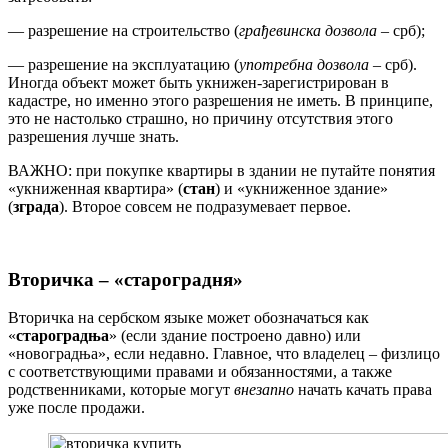
— разрешение на строительство (
грађевинска дозвола
– срб);
— разрешение на эксплуатацию (
употребна дозвола
– срб).
Иногда объект может быть укнижен-зарегистрирован в
кадастре, но именно этого разрешения не иметь. В принципе,
это не настолько страшно, но причину отсутствия этого
разрешения лучше знать.
ВАЖНО: при покупке квартиры в здании не путайте понятия
«укниженная квартира» (
стан
) и «укниженное здание»
(
зграда
). Второе совсем не подразумевает первое.
Вторичка – «староградня»
Вторичка на сербском языке может обозначаться как
«
староградња
» (если здание построено давно) или
«новоградња», если недавно. Главное, что владелец – физлицо
с соответствующими правами и обязанностями, а также
родственниками, которые могут
внезапно
начать качать права
уже после продажи.