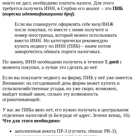
никто не даст, необходимо платить налоги. Для этого
требуется получить ИНН, в Сербии его аналог – это
ПИБ
(
порески идентификациони броj
)
.
Если вы планируете оформлять себе визу/ВНЖ
после покупки, то вместе с ними получите и
номер иностранца, который можно использовать
вместо ИНН. Но категорически рекомендую
купить недвигу по ИНН (ПИБ) – иначе потом
заморочитесь обивать пороги налоговых.
По закону, ИНН необходимо получить в течение
5 дней
с
момента покупки, а лучше это сделать до неё.
Если вы покупаете недвигу на фирму, ПИБ у неё уже имеется.
Внимание: на сегодняшний день фирма может купить и
сельскохозяйственные угодья, но уже скоро, возможно,
выйдет новый закон, сильно эту возможность
ограничивающий.
У вас же ПИБа явно нет, его нужно получать в центральном
отделении налоговой (в Белграде её адрес: Зелени венац, 16).
Что для этого необходимо:
заполненная анкета ПР-3 (гуглить: obrazac PR-3);