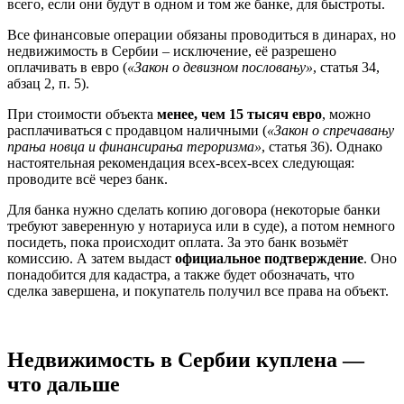
всего, если они будут в одном и том же банке, для быстроты.
Все финансовые операции обязаны проводиться в динарах, но
недвижимость в Сербии – исключение, её разрешено
оплачивать в евро (
«Закон о девизном пословању»
, статья 34,
абзац 2, п. 5).
При стоимости объекта
менее, чем 15 тысяч евро
, можно
расплачиваться с продавцом наличными (
«Закон о спречавању
прања новца и финансирања тероризма»
, статья 36). Однако
настоятельная рекомендация всех-всех-всех следующая:
проводите всё через банк.
Для банка нужно сделать копию договора (некоторые банки
требуют заверенную у нотариуса или в суде), а потом немного
посидеть, пока происходит оплата. За это банк возьмёт
комиссию. А затем выдаст
официальное подтверждение
. Оно
понадобится для кадастра, а также будет обозначать, что
сделка завершена, и покупатель получил все права на объект.
Недвижимость в Сербии куплена —
что дальше