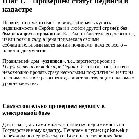
Шаг 1. – Проверяем статус недвиги в
кадастре
Первое, что нужно иметь в виду, собираясь купить
недвижимость в Сербии (да и в любой другой стране):
без
бумажки дом – промашка
. Как бы ни блестела его черепица,
цвели розы в саду, а цена привлекала своими
соблазнительными маленькими ноликами, важнее всего –
наличие документов.
Правильный дом «
укнижен
», т.е., зарегистрирован в
Государственном кадастре Сербии.
И это означает, что его
невозможно продать сразу нескольким покупателям, и что на
него имеются все разрешения, свидетельствующие о каком-то
уровне качества.
Самостоятельно проверяем недвигу в
электронной базе
Для начала, мы сами можем «пробить» недвижимость по
Государственному кадастру. Печатаем в гугле:
rgz knweb
и
переходим по первой ссылке. Вот она, электронная база