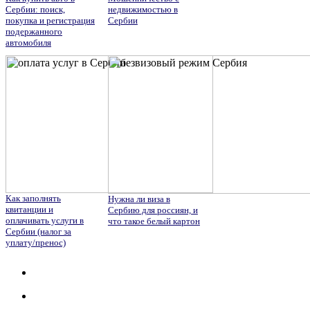
Сербии: поиск,
недвижимостью в
покупка и регистрация
Сербии
подержанного
автомобиля
Как заполнять
Нужна ли виза в
квитанции и
Сербию для россиян, и
оплачивать услуги в
что такое белый картон
Сербии (налог за
уплату/пренос)