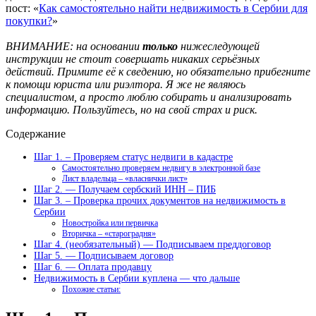
пост: «
Как самостоятельно найти недвижимость в Сербии для
покупки?
»
ВНИМАНИЕ: на основании
только
нижеследующей
инструкции не стоит совершать никаких серьёзных
действий. Примите её к сведению, но обязательно прибегните
к помощи юриста или риэлтора. Я же не являюсь
специалистом, а просто люблю собирать и анализировать
информацию. Пользуйтесь, но на свой страх и риск.
Содержание
Шаг 1. – Проверяем статус недвиги в кадастре
Самостоятельно проверяем недвигу в электронной базе
Лист владельца – «власнички лист»
Шаг 2. — Получаем сербский ИНН – ПИБ
Шаг 3. – Проверка прочих документов на недвижимость в
Сербии
Новостройка или первичка
Вторичка – «староградня»
Шаг 4. (необязательный) — Подписываем преддоговор
Шаг 5. — Подписываем договор
Шаг 6. — Оплата продавцу
Недвижимость в Сербии куплена — что дальше
Похожие статьи: