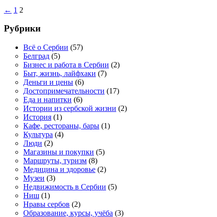
←
1
2
Рубрики
Всё о Сербии
(57)
Белград
(5)
Бизнес и работа в Сербии
(2)
Быт, жизнь, лайфхаки
(7)
Деньги и цены
(6)
Достопримечательности
(17)
Еда и напитки
(6)
Истории из сербской жизни
(2)
История
(1)
Кафе, рестораны, бары
(1)
Культура
(4)
Люди
(2)
Магазины и покупки
(5)
Маршруты, туризм
(8)
Медицина и здоровье
(2)
Музеи
(3)
Недвижимость в Сербии
(5)
Ниш
(1)
Нравы сербов
(2)
Образование, курсы, учёба
(3)