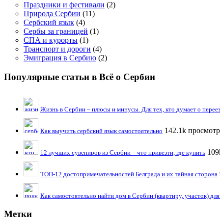
Праздники и фестивали
(2)
Природа Сербии
(11)
Сербский язык
(4)
Сербы за границей
(1)
СПА и курорты
(1)
Транспорт и дороги
(4)
Эмиграция в Сербию
(2)
Популярные статьи в Всё о Сербии
Жизнь в Сербии – плюсы и минусы. Для тех, кто думает о перее
142.1k просмотр
Как выучить сербский язык самостоятельно
109
12 лучших сувениров из Сербии – что привезти, где купить
ТОП-12 достопримечательностей Белграда и их тайная сторона
Как самостоятельно найти дом в Сербии (квартиру, участок) дл
Метки