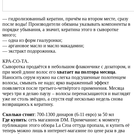
— гидролизованный кератин, причём на втором месте, сразу
после воды! Производители обязаны указывать компоненты в
порядке убывания, а значит, кератина этого в сыворотке
много;
— одна из форм гиалуронки;
— аргановое масло и масло макадамии;
— экстракт подорожника.
КРА-СО-ТА.
Сыворотка продаётся в небольшом флакончике с дозатором, и
при моей длине волос его
хватает на полтора месяца
.
Наносить серум нужно на слегка подсушенные полотенцем
волосы, смывать не надо; ярко выраженный эффект
появляется после третьего-четвёртого применения. Месяца
через три я делаю паузу – волосы перенасыщаются и выглядят
уже не столь звёздно, а спустя ещё несколько недель снова
возвращаюсь к кератину.
Сколько стоит
: 700-1300 динаров (6-11 евро) за 50 мл
Где купить
: сеть магазинов DM. Примечание: к моменту
публикации этого обзора La Croa оттуда пропала, и купить её
теперь можно лишь в интернет-магазине по цене раза в два