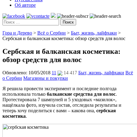
Об авторе
Поиск
Гора и Дерево
>
Всё о Сербии
>
Быт, жизнь, лайфхаки
>
Сербская и балканская косметика: обзор средств для волос
Сербская и балканская косметика:
обзор средств для волос
Обновлено: 10/05/2018
11
14 417
Быт, жизнь, лайфхаки
Всё
о Сербии
Магазины и покупки
Я решила провести эксперимент и последние полгода
использовала только
балканские средства для волос
.
Протестировала 7 шампуней и 5 уходовых «мазилок»,
нащёлкала фото, изучила состав, отследила результаты и
теперь хочу поделиться с вами – какова она,
сербская
косметика
.