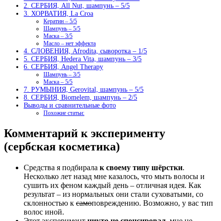
2. СЕРБИЯ, All Nut, шампунь – 5/5
3. ХОРВАТИЯ, La Croa
Кератин – 5/5
Шампунь – 5/5
Маска – 3/5
Масло – нет эффекта
4. СЛОВЕНИЯ, Afrodita, сыворотка – 1/5
5. СЕРБИЯ, Hedera Vita, шампунь – 3/5
6. СЕРБИЯ, Angel Therapy
Шампунь – 3/5
Маска – 5/5
7. РУМЫНИЯ, Gerovital, шампунь – 5/5
8. СЕРБИЯ, Biomelem, шампунь – 2/5
Выводы и сравнительные фото
Похожие статьи:
Комментарий к эксперименту
(сербская косметика)
Средства я подбирала
к своему типу шёрстки
.
Несколько лет назад мне казалось, что мыть волосы и
сушить их феном каждый день – отличная идея. Как
результат – из нормальных они стали суховатыми, со
склонностью к
само
повреждению. Возможно, у вас тип
волос иной.
Этот эксперимент
никто не спонсировал
, мне не