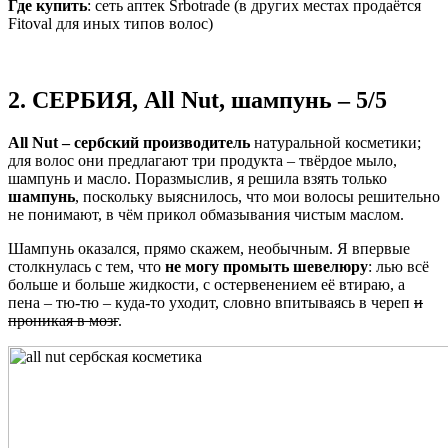
Где купить
: сеть аптек Srbotrade (в других местах продаётся
Fitoval для иных типов волос)
2. СЕРБИЯ, All Nut, шампунь – 5/5
All Nut – сербский производитель
натуральной косметики;
для волос они предлагают три продукта – твёрдое мыло,
шампунь и масло. Поразмыслив, я решила взять только
шампунь
, поскольку выяснилось, что мои волосы решительно
не понимают, в чём прикол обмазывания чистым маслом.
Шампунь оказался, прямо скажем, необычным. Я впервые
столкнулась с тем, что
не могу промыть шевелюру
: лью всё
больше и больше жидкости, с остервенением её втираю, а
пена – тю-тю – куда-то уходит, словно впитываясь в череп
и
проникая в мозг
.