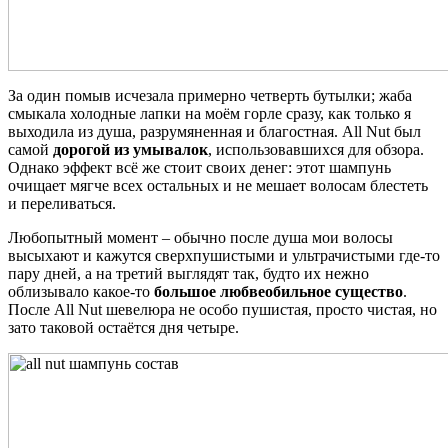
За один помыв исчезала примерно четверть бутылки; жаба
смыкала холодные лапки на моём горле сразу, как только я
выходила из душа, разрумяненная и благостная. All Nut был
самой
дорогой из умывалок
, использовавшихся для обзора.
Однако эффект всё же стоит своих денег: этот шампунь
очищает мягче всех остальных и не мешает волосам блестеть
и переливаться.
Любопытный момент – обычно после душа мои волосы
высыхают и кажутся сверхпушистыми и ультрачистыми где-то
пару дней, а на третий выглядят так, будто их нежно
облизывало какое-то
большое любвеобильное существо
.
После All Nut шевелюра не особо пушистая, просто чистая, но
зато таковой остаётся дня четыре.