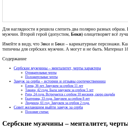
Для наглядности я решила слепить два полярно разных образа
мужчин. Второй герой (допустим,
Боки
) олицетворяет всё лучш
Имейте в виду, что З
о
ки и Б
о
ки – карикатурные персонажи. Ка
типичны для сербских мужчин. А могут и не быть. Материал 1
Содержание
Сербские мужчины – менталитет, черты характера
Отрицательные черты
Положительные черты
Замуж за серба – истории и отзывы соотечественниц
Елена, 36 лет. Замужем за сербом 11 лет
Тамара, 42 года. Была замужем за сербом 5 лет
Рита, 24 года. Встречается с сербом 10 месяцев, скоро свадьба
Екатерина, 33 года. Замужем за сербом 8 лет
Людмила, 61 год. Замужем за сербом 2 года.
Совет желающим выйти замуж за серба
Похожие статьи:
Сербские мужчины – менталитет, черты