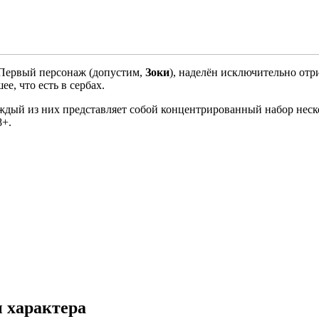
. Первый персонаж (допустим,
Зоки
), наделён исключительно от
ее, что есть в сербах.
ждый из них представляет собой концентрированный набор нес
8+.
 характера