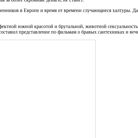
енников в Европе и время от времени случающиеся халтуры. Да-
фектной южной красотой и брутальной, животной сексуальностью
 составил представление по фильмам о бравых сантехниках и веч