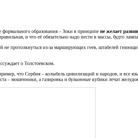
ке формального образования – Зоки в принципе
не желает разви
 правильная, и что её обязательно надо нести в массы, будто ла
ицей не протолкнуться из-за марширующих геев, штабелей гниющ
ассуждает о Толстоевском.
ример, что Сербия – колыбель цивилизаций и народов, и все язы
роста – мошенники, а газировка и бульонные кубики лечат желуд