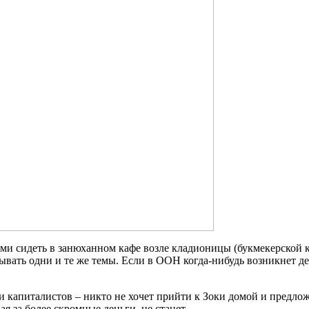
ами сидеть в занюханном кафе возле кладионицы (букмекерской к
вать одни и те же темы. Если в ООН когда-нибудь возникнет деф
 и капиталистов – никто не хочет прийти к Зоки домой и предлож
 за более скромные деньги, не станет.