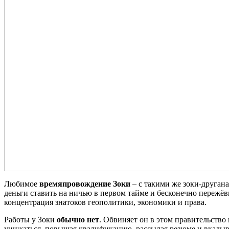
Любимое
времяпровождение Зоки
– с такими же зоки-друган
деньги ставить на ничью в первом тайме и бесконечно пережёвы
концентрация знатоков геополитики, экономики и права.
Работы у Зоки
обычно нет
. Обвиняет он в этом правительство
унижаться, повышая квалификацию, рассылая резюме и вкалывая